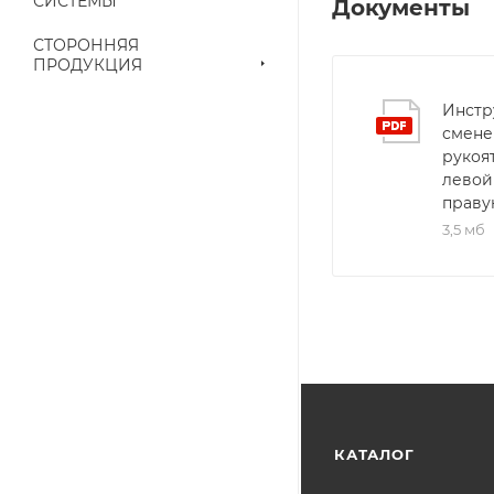
приходит письмо т
СИСТЕМЫ
Документы
СТОРОННЯЯ
Конечная цена буд
ПРОДУКЦИЯ
наличие на складе
Инстр
выставленного сче
смене
рукоя
левой
праву
3,5 мб
КАТАЛОГ