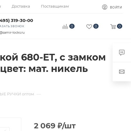
ы
Доставка
Поставщикам
ВОЙТИ
(495) 319-30-00
0
0
0
АЗАТЬ ЗВОНОК
@samir-locks.ru
ой 680-ET, с замком
цвет: мат. никель
—
Е РУЧКИ оптом
2 069
₽
/шт