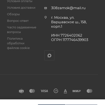
Условия оплаты
Условия доставки
308zamok@mail.ru
Обзоры
г. Москва, ул.
Вопрос-ответ
Варшавское ш., 158,
корп.1
Часто задаваемые
вопросы
ИНН 7726402062
Политика
ОГРН 1177746439903
обработки
файлов cookie