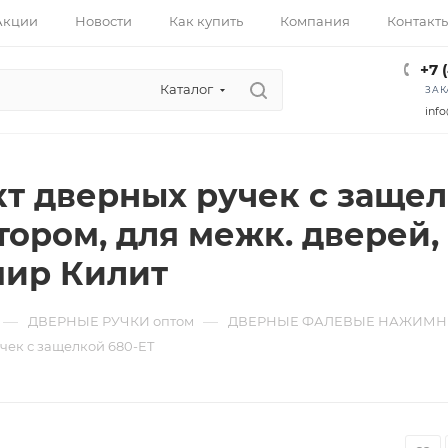
Акции
Новости
Как купить
Компания
Контакт
+7 
Каталог
ЗАК
info
т дверных ручек с защелк
ором, для межк. дверей, 
амир Килит
—
—
ДВЕРНЫЕ РУЧКИ оптом
ДВЕРНЫЕ ФАЛЕВЫЕ НАЖИМНЫ
чек с защелкой 680-ET