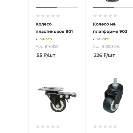
Колесо
Колесо на
пластиковое 901
платформе 903
Много
Много
Арт.: 81901501
Арт.: 80903040
55
₽
/шт
226
₽
/шт