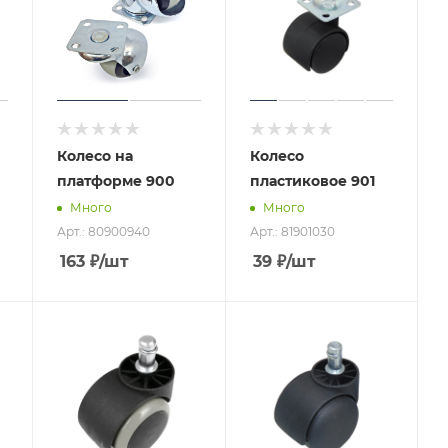
Колесо на
Колесо
платформе 900
пластиковое 901
Много
Много
Арт.: 80900940
Арт.: 81901030
163
₽
/шт
39
₽
/шт