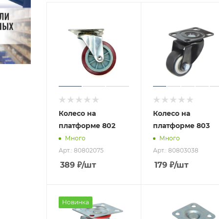
Колесо на
Колесо на
платформе 802
платформе 803
Много
Много
Арт.: 80802075
Арт.: 80803038
389
₽
/шт
179
₽
/шт
Новинка