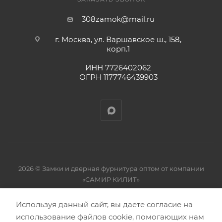
308zamok@mail.ru
г. Москва, ул. Варшавское ш., 158,
корп.1
ИНН 7726402062
ОГРН 1177746439903
2026 © Замки и дверная фурнитура оптом от компании
«САМИР КИЛИТ»
Используя данный сайт, вы даете согласие на
использование файлов cookie, помогающих нам