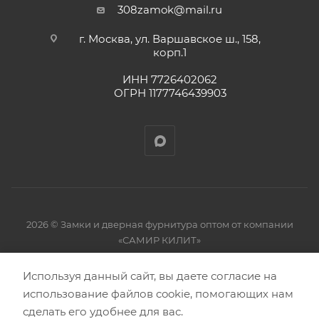
308zamok@mail.ru
г. Москва, ул. Варшавское ш., 158,
корп.1
ИНН 7726402062
ОГРН 1177746439903
2026 © Замки и дверная фурнитура оптом от компании
«САМИР КИЛИТ»
Используя данный сайт, вы даете согласие на
использование файлов cookie, помогающих нам
сделать его удобнее для вас.