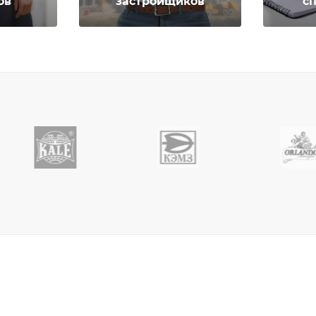
ов
застройщиков
с