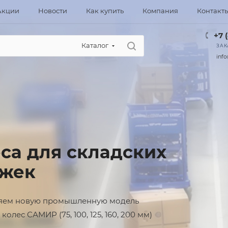
Акции
Новости
Как купить
Компания
Контакт
+7 
Каталог
ЗАК
info
МКИ
ые навесные
осипедные замки
ляем новые модели велосипедных замков