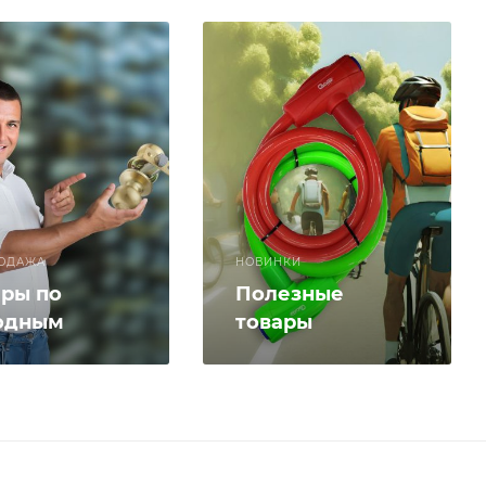
ОДАЖА
НОВИНКИ
ары по
Полезные
одным
товары
ам