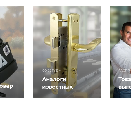
СОВЕТУЕМ
РАСПР
Аналоги
Тов
овар
известных
выг
замков
цен