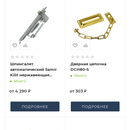
Шпингалет
Дверная цепочка
автоматический Samir
DCH80-S
Kilit нержавеющая
Много
сталь, планка 171*25 мм
Много
со штоком
от
4 290 ₽
от
303 ₽
ПОДРОБНЕЕ
ПОДРОБНЕЕ