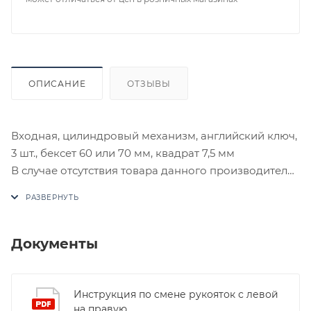
ОПИСАНИЕ
ОТЗЫВЫ
Входная, цилиндровый механизм, английский ключ,
3 шт., бексет 60 или 70 мм, квадрат 7,5 мм
В случае отсутствия товара данного производителя
в счете может быть предложен аналог на
утверждение заказчика.
Цены на сайте не являются оптовыми и
Документы
окончательными. После оформления заказа
приходит письмо только для подтверждения, что
заказ был получен.
Инструкция по смене рукояток с левой
на правую