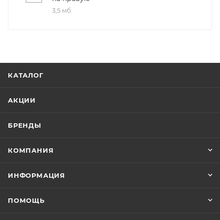
3,5 мб
Конечная цена будет отображена в высланном
счете после проверки товара на наличие на складе.
Фактом подтверждения покупки будет считаться
оплата выставленного счета.
КАТАЛОГ
АКЦИИ
БРЕНДЫ
КОМПАНИЯ
ИНФОРМАЦИЯ
ПОМОЩЬ