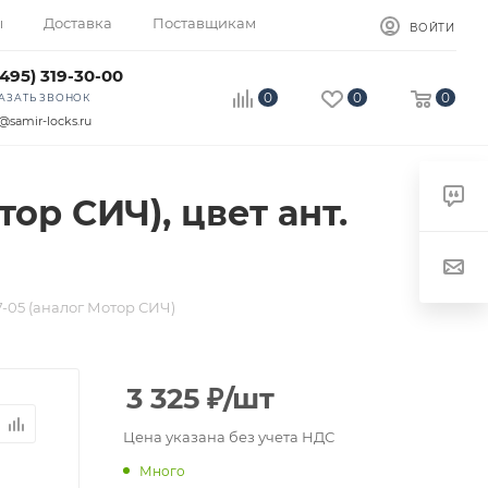
ы
Доставка
Поставщикам
ВОЙТИ
(495) 319-30-00
0
0
0
АЗАТЬ ЗВОНОК
@samir-locks.ru
ор СИЧ), цвет ант.
-05 (аналог Мотор СИЧ)
3 325
₽
/шт
Цена указана без учета НДС
Много