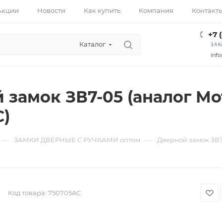
Акции
Новости
Как купить
Компания
Контакт
+7 
Каталог
ЗАК
info
замок ЗВ7-05 (аналог Мот
C)
—
—
ЗАМКИ ДВЕРНЫЕ С РУЧКАМИ оптом
Дверной замок ЗВ7
Код товара:
750705AC