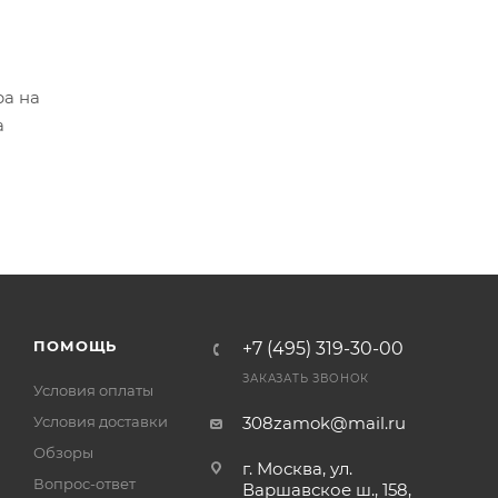
ра на
а
ПОМОЩЬ
+7 (495) 319-30-00
ЗАКАЗАТЬ ЗВОНОК
Условия оплаты
Условия доставки
308zamok@mail.ru
Обзоры
г. Москва, ул.
Вопрос-ответ
Варшавское ш., 158,