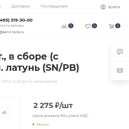
ы
Доставка
Поставщикам
ВОЙТИ
(495) 319-30-00
0
0
0
АЗАТЬ ЗВОНОК
@samir-locks.ru
, в сборе (с
. латунь (SN/PB)
57/45, в сборе (с цилиндром)
2 275
₽
/шт
Цена указана без учета НДС
Много