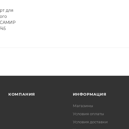
. Фактом подтверждения покупки будет считаться оплат
рт для
та.
ого
 САМИР
/45
КОМПАНИЯ
ИНФОРМАЦИЯ
Магазины
Условия оплаты
Условия доставки