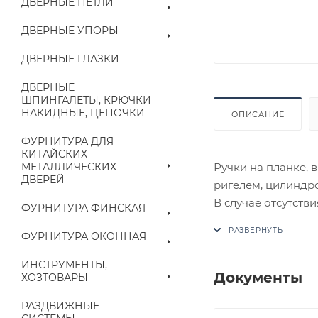
ДВЕРНЫЕ ПЕТЛИ
ДВЕРНЫЕ УПОРЫ
ДВЕРНЫЕ ГЛАЗКИ
ДВЕРНЫЕ
ШПИНГАЛЕТЫ, КРЮЧКИ
НАКИДНЫЕ, ЦЕПОЧКИ
ОПИСАНИЕ
ФУРНИТУРА ДЛЯ
КИТАЙСКИХ
Ручки на планке,
МЕТАЛЛИЧЕСКИХ
ДВЕРЕЙ
ригелем, цилиндр
В случае отсутств
ФУРНИТУРА ФИНСКАЯ
аналог на утвержд
ФУРНИТУРА ОКОННАЯ
Цены на сайте не
ИНСТРУМЕНТЫ,
приходит письмо т
Документы
ХОЗТОВАРЫ
РАЗДВИЖНЫЕ
Конечная цена буд