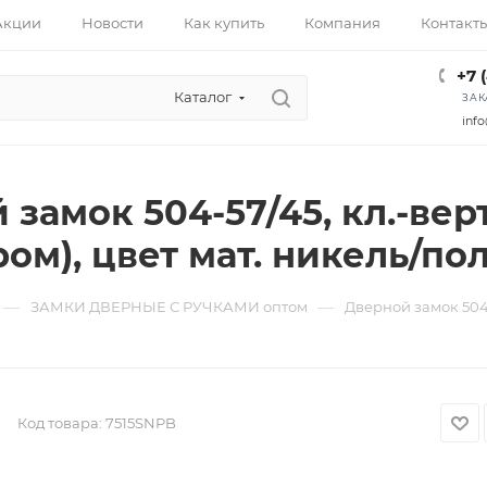
Акции
Новости
Как купить
Компания
Контакт
+7 
Каталог
ЗАК
info
замок 504-57/45, кл.-верт.
м), цвет мат. никель/пол
—
—
ЗАМКИ ДВЕРНЫЕ С РУЧКАМИ оптом
Дверной замок 504-
Код товара:
7515SNPB