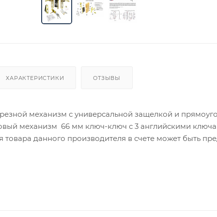
ХАРАКТЕРИСТИКИ
ОТЗЫВЫ
 врезной механизм с универсальной защелкой и прямоу
овый механизм 66 мм ключ-ключ с 3 английскими ключ
ия товара данного производителя в счете может быть пр
ение заказчика.
 являются оптовыми и окончательными. После оформлени
олько для подтверждения, что заказ был получен.
ет отображена в высланном счете после проверки това