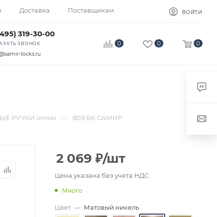
ы
Доставка
Поставщикам
ВОЙТИ
(495) 319-30-00
0
0
0
АЗАТЬ ЗВОНОК
@samir-locks.ru
—
Е РУЧКИ оптом
808 BK САМИР
2 069
₽
/шт
Цена указана без учета НДС
Много
Цвет
—
Матовый никель