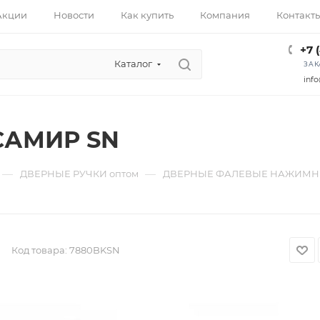
Акции
Новости
Как купить
Компания
Контакт
+7 
Каталог
ЗАК
info
САМИР SN
—
—
ДВЕРНЫЕ РУЧКИ оптом
ДВЕРНЫЕ ФАЛЕВЫЕ НАЖИМНЫ
Код товара:
7880BKSN