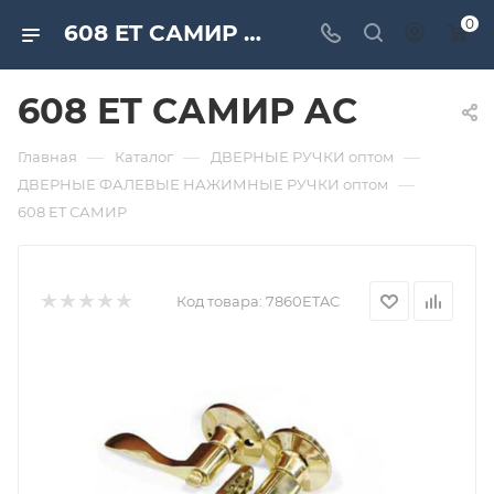
0
608 ET САМИР AC. Дверная и мебельная фурнитура САМИР-КИЛИТ | Оптовые поставки
608 ET САМИР AC
—
—
—
Главная
Каталог
ДВЕРНЫЕ РУЧКИ оптом
—
ДВЕРНЫЕ ФАЛЕВЫЕ НАЖИМНЫЕ РУЧКИ оптом
608 ET САМИР
Код товара:
7860ETAC