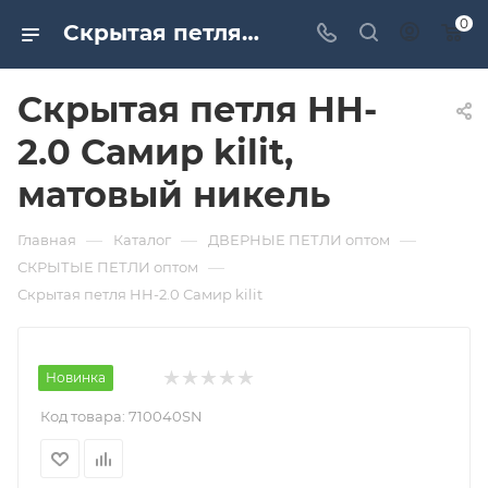
0
Скрытая петля HH-2.0 Самир kilit, матовый никель. Дверная и мебельная фурнитура САМИР-КИЛИТ | Оптовые поставки
Скрытая петля HH-
2.0 Самир kilit,
матовый никель
—
—
—
Главная
Каталог
ДВЕРНЫЕ ПЕТЛИ оптом
—
СКРЫТЫЕ ПЕТЛИ оптом
Скрытая петля HH-2.0 Самир kilit
Новинка
Код товара:
710040SN