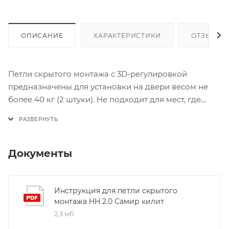
ОПИСАНИЕ
ХАРАКТЕРИСТИКИ
ОТЗЫВЫ
Петли скрытого монтажа с 3D-регулировкой
предназначены для установки на двери весом не
более 40 кг (2 штуки). Не подходит для мест, где
возможен прямой контакт с водой. Пожалуйста,
заранее проконсультируйтесь с производителем,
если используете доводчик, чтобы убедиться в
правильности использования. Дверь может не
Документы
закрыться, если она деформирована. Необходимо
регулярно проверять шурупы, чтобы убедиться в их
надежности. Перед установкой внимательно
Инструкция для петли скрытого
монтажа HH 2.0 Самир килит
прочтите руководство по установке. Комплектация:
2,3 мб
Скрытая петля (2 шт.); крышки (8 шт.) - со стороны
двери - 4, - со стороны коробки - 4; винты (4x30) (12