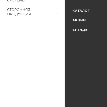
СИСТЕМЫ
наличие на складе
выставленного сче
СТОРОННЯЯ
КАТАЛОГ
ПРОДУКЦИЯ
АКЦИИ
БРЕНДЫ