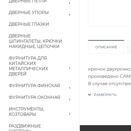
ДВЕРНЫЕ ПЕТЛИ
ДВЕРНЫЕ УПОРЫ
ДВЕРНЫЕ ГЛАЗКИ
ДВЕРНЫЕ
ШПИНГАЛЕТЫ, КРЮЧКИ
НАКИДНЫЕ, ЦЕПОЧКИ
ОПИСАНИЕ
ФУРНИТУРА ДЛЯ
КИТАЙСКИХ
крючок двухрожков
МЕТАЛЛИЧЕСКИХ
ДВЕРЕЙ
произведено СА
В случае отсутств
ФУРНИТУРА ФИНСКАЯ
аналог на утвержд
ФУРНИТУРА ОКОННАЯ
Цены на сайте не
ИНСТРУМЕНТЫ,
приходит письмо т
ХОЗТОВАРЫ
РАЗДВИЖНЫЕ
Конечная цена буд