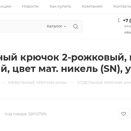
Акции
Новости
Как купить
Компания
Контакт
+7 
Каталог
ЗАК
info
ый крючок 2-рожковый, м
й, цвет мат. никель (SN),
—
—
МЕБЕЛЬНЫЕ КРЮЧКИ оптом
ОТДЕЛЬНЫЕ КРЮЧКИ опт
Код товара:
520127SN