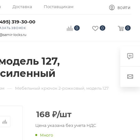
ы
Доставка
Поставщикам
ВОЙТИ
(495) 319-30-00
0
0
0
АЗАТЬ ЗВОНОК
@samir-locks.ru
одель 127,
 усиленный
—
ом
Мебельный крючок 2-рожковый, модель 127
168
₽
/шт
Цена указана без учета НДС
Много