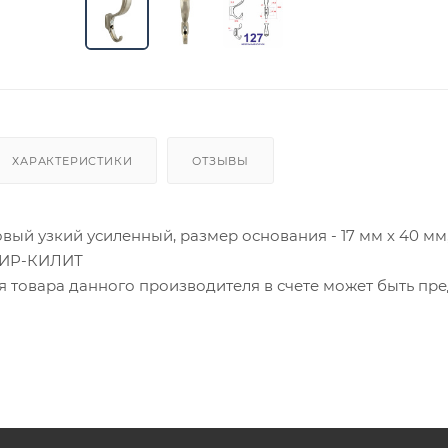
ХАРАКТЕРИСТИКИ
ОТЗЫВЫ
ый узкий усиленный, размер основания - 17 мм х 40 мм
МИР-КИЛИТ
ия товара данного производителя в счете может быть пр
ение заказчика.
 являются оптовыми и окончательными. После оформлени
олько для подтверждения, что заказ был получен.
ет отображена в высланном счете после проверки това