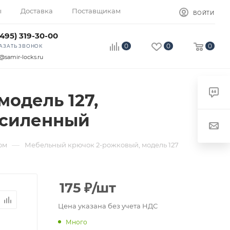
ы
Доставка
Поставщикам
ВОЙТИ
(495) 319-30-00
0
0
0
АЗАТЬ ЗВОНОК
@samir-locks.ru
одель 127,
 усиленный
—
ом
Мебельный крючок 2-рожковый, модель 127
175
₽
/шт
Цена указана без учета НДС
Много