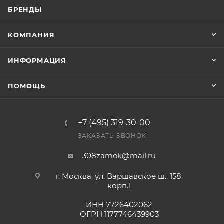
заказ был получен.
БРЕНДЫ
Конечная цена будет отображена в высланном
КОМПАНИЯ
счете после проверки товара на наличие на складе.
Фактом подтверждения покупки будет считаться
ИНФОРМАЦИЯ
оплата выставленного счета.
ПОМОЩЬ
+7 (495) 319-30-00
ЗАКАЗАТЬ ЗВОНОК
308zamok@mail.ru
г. Москва, ул. Варшавское ш., 158,
корп.1
ИНН 7726402062
ОГРН 1177746439903