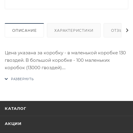
ОПИСАНИЕ
ХАРАКТЕРИСТИКИ
ОТЗЫВЫ
Цена указана за коробку - в маленькой коробке 130
гвоздей. В большой коробке - 100 маленьких
коробок (13000 гвоздей).
См. размеры - в картинках
В случае отсутствия товара данного производителя
в счете может быть предложен аналог на
утверждение заказчика.
КАТАЛОГ
Цены на сайте не являются оптовыми и
окончательными. После оформления заказа
АКЦИИ
приходит письмо только для подтверждения, что