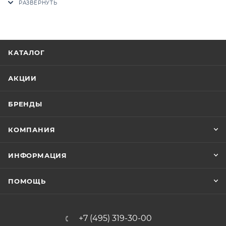
Цены на сайте не являются оптовыми и
окончательными. После оформления заказа
приходит письмо только для подтверждения, что
КАТАЛОГ
заказ был получен.
АКЦИИ
Конечная цена будет отображена в высланном
счете после проверки товара на наличие на складе.
БРЕНДЫ
Фактом подтверждения покупки будет считаться
оплата выставленного счета.
КОМПАНИЯ
ИНФОРМАЦИЯ
ПОМОЩЬ
+7 (495) 319-30-00