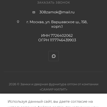
ЗАКАЗАТЬ ЗВОНОК
308zamok@mail.ru
г. Москва, ул. Варшавское ш., 158,
корп.1
ИНН 7726402062
ОГРН 1177746439903
2026 © Замки и дверная фурнитура оптом от компании
«САМИР КИЛИТ»
Используя данный сайт, вы даете согласие на