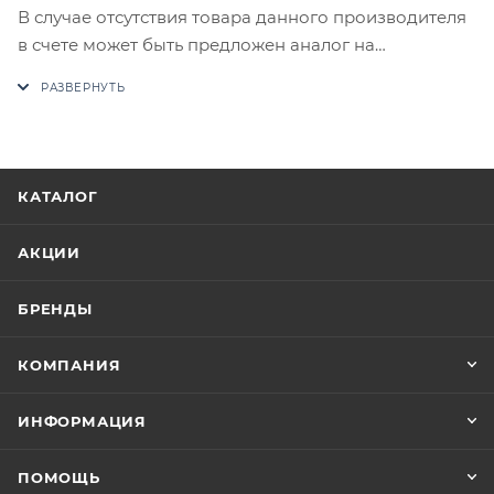
В случае отсутствия товара данного производителя
в счете может быть предложен аналог на
утверждение заказчика.
Цены на сайте не являются оптовыми и
окончательными. После оформления заказа
приходит письмо только для подтверждения, что
КАТАЛОГ
заказ был получен.
АКЦИИ
Конечная цена будет отображена в высланном
счете после проверки товара на наличие на складе.
БРЕНДЫ
Фактом подтверждения покупки будет считаться
оплата выставленного счета.
КОМПАНИЯ
ИНФОРМАЦИЯ
ПОМОЩЬ