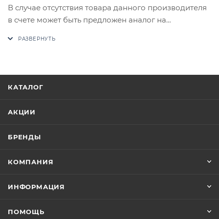
В случае отсутствия товара данного производителя
в счете может быть предложен аналог на
утверждение заказчика.
Цены на сайте не являются оптовыми и
окончательными. После оформления заказа
приходит письмо только для подтверждения, что
КАТАЛОГ
заказ был получен.
АКЦИИ
Конечная цена будет отображена в высланном
счете после проверки товара на наличие на складе.
БРЕНДЫ
Фактом подтверждения покупки будет считаться
оплата выставленного счета.
КОМПАНИЯ
ИНФОРМАЦИЯ
ПОМОЩЬ