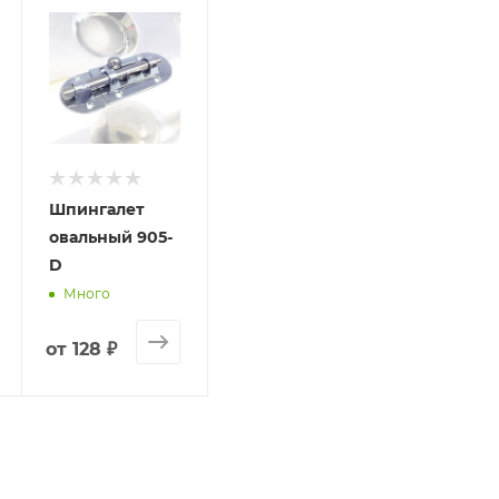
та.
Шпингалет
овальный 905-
D
Много
от
128 ₽