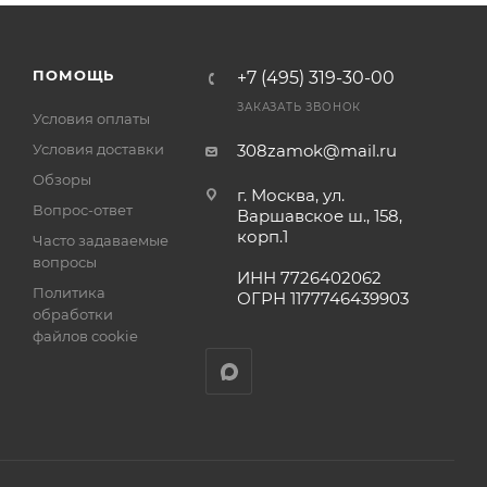
ПОМОЩЬ
+7 (495) 319-30-00
ЗАКАЗАТЬ ЗВОНОК
Условия оплаты
Условия доставки
308zamok@mail.ru
Обзоры
г. Москва, ул.
Вопрос-ответ
Варшавское ш., 158,
корп.1
Часто задаваемые
вопросы
ИНН 7726402062
Политика
ОГРН 1177746439903
обработки
файлов cookie