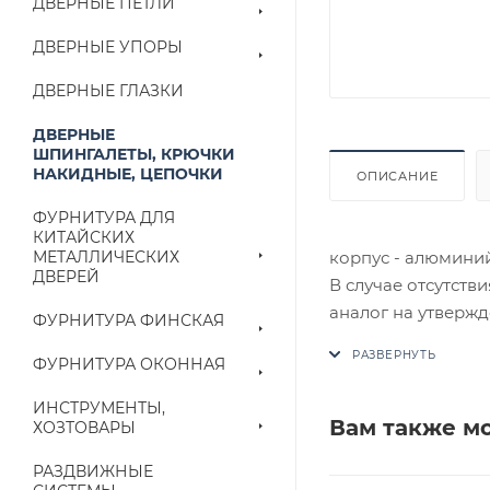
ДВЕРНЫЕ ПЕТЛИ
ДВЕРНЫЕ УПОРЫ
ДВЕРНЫЕ ГЛАЗКИ
ДВЕРНЫЕ
ШПИНГАЛЕТЫ, КРЮЧКИ
НАКИДНЫЕ, ЦЕПОЧКИ
ОПИСАНИЕ
ФУРНИТУРА ДЛЯ
КИТАЙСКИХ
корпус - алюминий
МЕТАЛЛИЧЕСКИХ
ДВЕРЕЙ
В случае отсутств
аналог на утвержд
ФУРНИТУРА ФИНСКАЯ
ФУРНИТУРА ОКОННАЯ
Цены на сайте не
приходит письмо т
ИНСТРУМЕНТЫ,
Вам также м
ХОЗТОВАРЫ
Конечная цена буд
РАЗДВИЖНЫЕ
наличие на складе