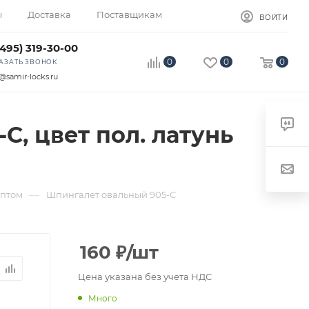
ы
Доставка
Поставщикам
ВОЙТИ
(495) 319-30-00
0
0
0
АЗАТЬ ЗВОНОК
@samir-locks.ru
C, цвет пол. латунь
—
птом
Шпингалет овальный 905-C
160
₽
/шт
Цена указана без учета НДС
Много