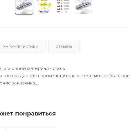
ХАРАКТЕРИСТИКИ
ОТЗЫВЫ
, основной материал - сталь
ия товара данного производителя в счете может быть пр
ение заказчика.
 являются оптовыми и окончательными. После оформлени
олько для подтверждения, что заказ был получен.
ожет понравиться
ет отображена в высланном счете после проверки това
. Фактом подтверждения покупки будет считаться оплат