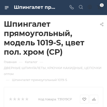
0
Шпингалет прямоугольный, модель 1019-S, цвет пол. хром (CP). Дверная и мебельная фурнитура САМИР-КИЛИТ | Оптовые поставки
Шпингалет
прямоугольный,
модель 1019-S, цвет
пол. хром (CP)
—
—
Главная
Каталог
ДВЕРНЫЕ ШПИНГАЛЕТЫ, КРЮЧКИ НАКИДНЫЕ, ЦЕПОЧКИ
оптом
—
Шпингалет прямоугольный 1019-S
Код товара:
731019CP