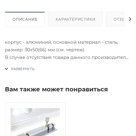
ОПИСАНИЕ
ХАРАКТЕРИСТИКИ
ОТЗЫВЫ
корпус - алюминий, основной материал - сталь,
размер: 30х50(66) мм (см. чертеж)
В случае отсутствия товара данного производителя
в счете может быть предложен аналог на
утверждение заказчика.
Цены на сайте не являются оптовыми и
Вам также может понравиться
окончательными. После оформления заказа
приходит письмо только для подтверждения, что
заказ был получен.
Конечная цена будет отображена в высланном
счете после проверки товара на наличие на складе.