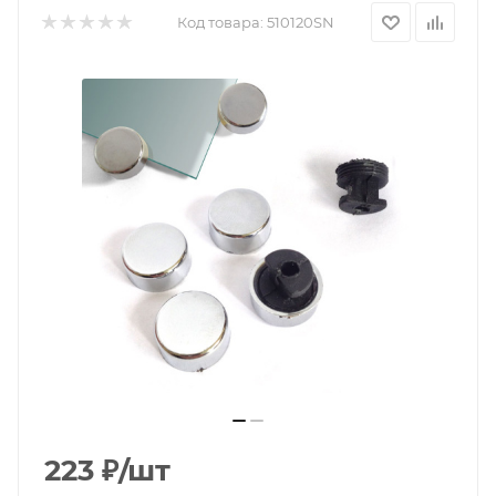
Код товара:
510120SN
223
₽
/шт