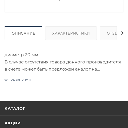
ОПИСАНИЕ
ХАРАКТЕРИСТИКИ
ОТЗЫВЫ
диаметр 20 мм
В случае отсутствия товара данного производителя
в счете может быть предложен аналог на
утверждение заказчика.
Цены на сайте не являются оптовыми и
окончательными. После оформления заказа
приходит письмо только для подтверждения, что
КАТАЛОГ
заказ был получен.
АКЦИИ
Конечная цена будет отображена в высланном