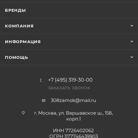
счете после проверки товара на наличие на складе.
БРЕНДЫ
Фактом подтверждения покупки будет считаться
оплата выставленного счета.
КОМПАНИЯ
ИНФОРМАЦИЯ
ПОМОЩЬ
+7 (495) 319-30-00
ЗАКАЗАТЬ ЗВОНОК
308zamok@mail.ru
г. Москва, ул. Варшавское ш., 158,
корп.1
ИНН 7726402062
ОГРН 1177746439903