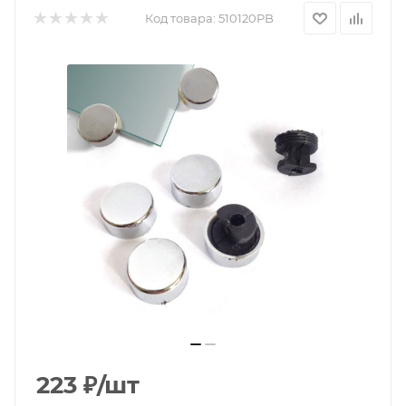
Код товара:
510120PB
223
₽
/шт