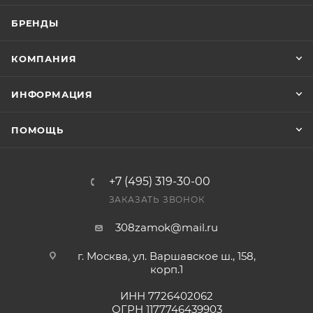
счете после проверки товара на наличие на складе.
БРЕНДЫ
Фактом подтверждения покупки будет считаться
оплата выставленного счета.
КОМПАНИЯ
ИНФОРМАЦИЯ
ПОМОЩЬ
+7 (495) 319-30-00
ЗАКАЗАТЬ ЗВОНОК
308zamok@mail.ru
г. Москва, ул. Варшавское ш., 158,
корп.1
ИНН 7726402062
ОГРН 1177746439903