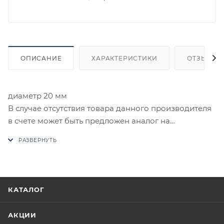
ОПИСАНИЕ
ХАРАКТЕРИСТИКИ
ОТЗЫВЫ
диаметр 20 мм
В случае отсутствия товара данного производителя
в счете может быть предложен аналог на
утверждение заказчика.
Цены на сайте не являются оптовыми и
окончательными. После оформления заказа
приходит письмо только для подтверждения, что
КАТАЛОГ
заказ был получен.
АКЦИИ
Конечная цена будет отображена в высланном