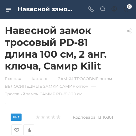
0
Навесной замок тросовый PD-81 длина 100 см, 2 анг. ключа, Самир Kilit. Дверная и мебельная фурнитура САМИР-КИЛИТ | Оптовые поставки
Навесной замок
тросовый PD-81
длина 100 см, 2 анг.
ключа, Самир Kilit
—
—
—
Главная
Каталог
ЗАМКИ ТРОСОВЫЕ оптом
—
ВЕЛОСИПЕДНЫЕ ЗАМКИ САМИР оптом
Тросовый замок САМИР PD-81-100 см
Хит
Код товара:
13110301