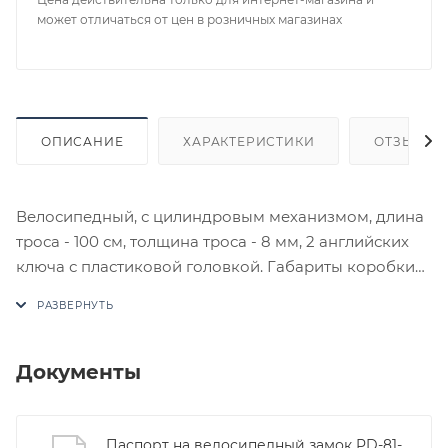
может отличаться от цен в розничных магазинах
ОПИСАНИЕ
ХАРАКТЕРИСТИКИ
ОТЗЫВЫ
Велосипедный, с цилиндровым механизмом, длина
троса - 100 см, толщина троса - 8 мм, 2 английских
ключа с пластиковой головкой. Габариты коробки
(10 штук): 285мм х 110 мм х 120 мм. Вес брутто одного
замка: 164 г.
В случае отсутствия товара данного производителя
в счете может быть предложен аналог на
Документы
утверждение заказчика.
Цены на сайте не являются оптовыми и
Паспорт на велосипедный замок PD-81-