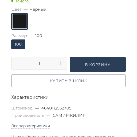
Много
Цвет
—
Черный
Размер
—
100
100
В КОРЗИНУ
КУПИТЬ В 1 КЛИК
Характеристики
Штрихкод
—
4640112932705
Производитель
—
САМИР-КИЛИТ
Все характеристики
Цена действительна только для интернет-магазина и