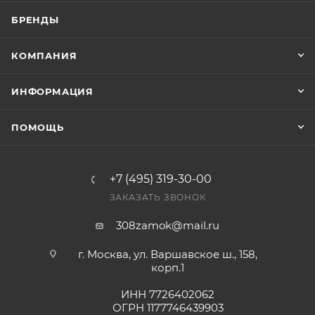
должен быть закрыт. Шайба для установки на
БРЕНДЫ
мебель продается отдельно.
КОМПАНИЯ
ИНФОРМАЦИЯ
В случае отсутствия товара данного производителя
в счете может быть предложен аналог на
ПОМОЩЬ
утверждение заказчика.
Цены на сайте не являются оптовыми и
+7 (495) 319-30-00
окончательными. После оформления заказа
ЗАКАЗАТЬ ЗВОНОК
приходит письмо только для подтверждения, что
заказ был получен.
308zamok@mail.ru
г. Москва, ул. Варшавское ш., 158,
Конечная цена будет отображена в высланном
корп.1
счете после проверки товара на наличие на складе.
Фактом подтверждения покупки будет считаться
ИНН 7726402062
ОГРН 1177746439903
оплата выставленного счета.