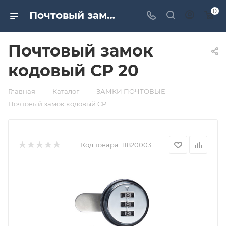
0
Почтовый замок кодовый CP 20. Дверная и мебельная фурнитура САМИР-КИЛИТ | Оптовые поставки
Почтовый замок
кодовый CP 20
—
—
—
Главная
Каталог
ЗАМКИ ПОЧТОВЫЕ
Почтовый замок кодовый CP
Код товара:
11820003