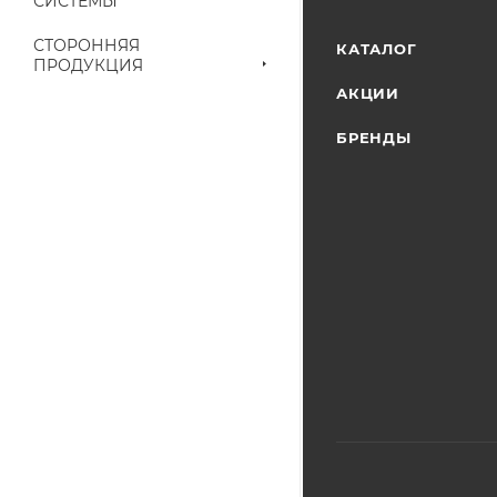
СИСТЕМЫ
Конечная цена буд
наличие на складе
СТОРОННЯЯ
КАТАЛОГ
ПРОДУКЦИЯ
выставленного сче
АКЦИИ
БРЕНДЫ