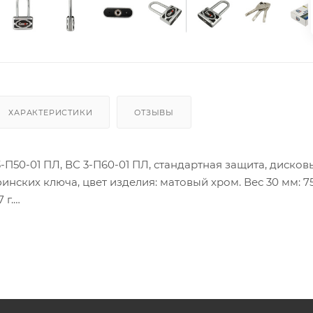
ХАРАКТЕРИСТИКИ
ОТЗЫВЫ
-П50-01 ПЛ, ВС 3-П60-01 ПЛ, стандартная защита, дисков
инских ключа, цвет изделия: матовый хром. Вес 30 мм: 75
 г.
ия товара данного производителя в счете может быть пр
ение заказчика.
 являются оптовыми и окончательными. После оформлени
олько для подтверждения, что заказ был получен.