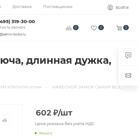
ы
Доставка
Поставщикам
ВОЙТИ
(495) 319-30-00
0
0
0
АЗАТЬ ЗВОНОК
@samir-locks.ru
люча, длинная дужка,
—
ИМ КЛЮЧОМ оптом
НАВЕСНОЙ ЗАМОК САМИР BL-L
602
₽
/шт
Цена указана без учета НДС
Много