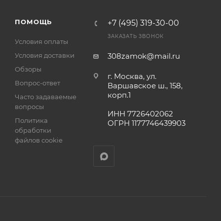
ра на
а
ПОМОЩЬ
+7 (495) 319-30-00
ЗАКАЗАТЬ ЗВОНОК
Условия оплаты
Условия доставки
308zamok@mail.ru
Обзоры
г. Москва, ул.
Вопрос-ответ
Варшавское ш., 158,
корп.1
Часто задаваемые
вопросы
ИНН 7726402062
Политика
ОГРН 1177746439903
обработки
файлов cookie