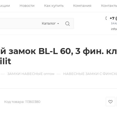
Акции
Новости
Как купить
Компания
Контакт
+7 
Каталог
ЗАК
info
й замок BL-L 60, 3 фин. к
lit
—
—
ЗАМКИ НАВЕСНЫЕ оптом
НАВЕСНЫЕ ЗАМКИ С ФИНСК
Код товара:
11360380