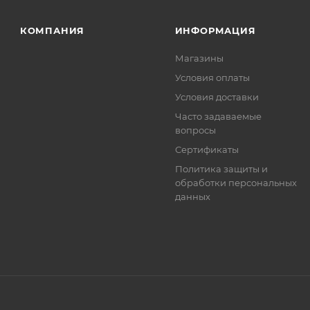
ет отображена в высланном счете после проверки това
. Фактом подтверждения покупки будет считаться оплат
КОМПАНИЯ
ИНФОРМАЦИЯ
та.
Магазины
Условия оплаты
Условия доставки
Часто задаваемые
вопросы
Сертификаты
Политика защиты и
обработки персональных
данных