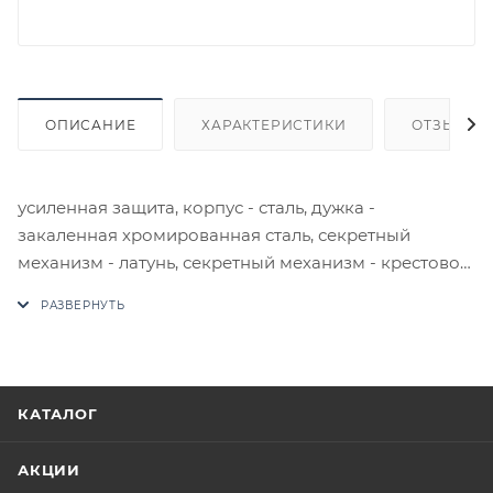
ОПИСАНИЕ
ХАРАКТЕРИСТИКИ
ОТЗЫВЫ
усиленная защита, корпус - сталь, дужка -
закаленная хромированная сталь, секретный
механизм - латунь, секретный механизм - крестовой,
короткая дужка, 3 крестовых ключа, цвет дужки:
хром.
В случае отсутствия товара данного производителя
в счете может быть предложен аналог на
КАТАЛОГ
утверждение заказчика.
АКЦИИ
Цены на сайте не являются оптовыми и