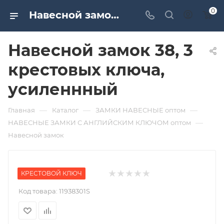
0
Навесной замок 38, 3 крестовых ключа, усиленнный. Дверная и мебельная фурнитура САМИР-КИЛИТ | Оптовые поставки
Навесной замок 38, 3
крестовых ключа,
усиленнный
—
—
—
Главная
Каталог
ЗАМКИ НАВЕСНЫЕ оптом
—
НАВЕСНЫЕ ЗАМКИ С АНГЛИЙСКИМ КЛЮЧОМ оптом
Навесной замок
КРЕСТОВОЙ КЛЮЧ
Код товара:
11938301S