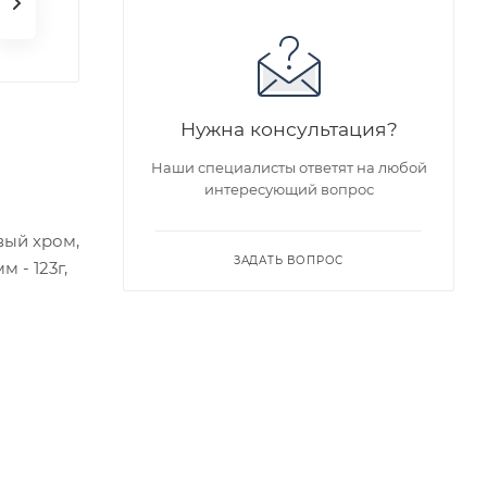
Нужна консультация?
Наши специалисты ответят на любой
интересующий вопрос
вый хром,
ЗАДАТЬ ВОПРОС
 - 123г,
едложен
я заказа
ра на