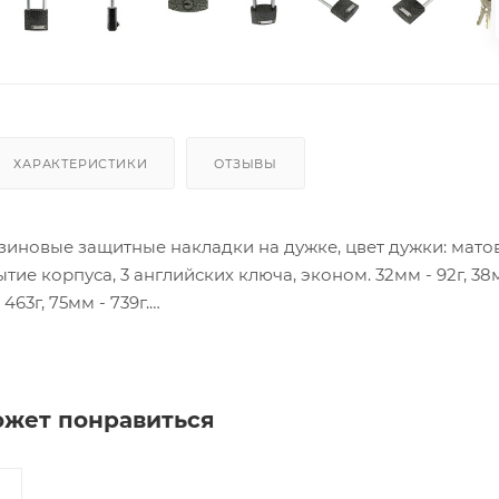
ХАРАКТЕРИСТИКИ
ОТЗЫВЫ
зиновые защитные накладки на дужке, цвет дужки: мато
е корпуса, 3 английских ключа, эконом. 32мм - 92г, 38мм
 463г, 75мм - 739г.
ия товара данного производителя в счете может быть пр
ение заказчика.
 являются оптовыми и окончательными. После оформлени
ожет понравиться
олько для подтверждения, что заказ был получен.
ет отображена в высланном счете после проверки това