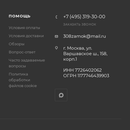
ПОМОЩЬ
+7 (495) 319-30-00
ЗАКАЗАТЬ ЗВОНОК
Условия оплаты
Условия доставки
308zamok@mail.ru
Обзоры
г. Москва, ул.
Вопрос-ответ
Варшавское ш., 158,
корп.1
Часто задаваемые
вопросы
ИНН 7726402062
Политика
ОГРН 1177746439903
обработки
файлов cookie