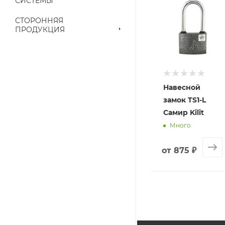
СИСТЕМЫ
наличие на складе
СТОРОННЯЯ
выставленного сче
ПРОДУКЦИЯ
Навесной
замок TS1-L
Самир Kilit
Много
от
875 ₽