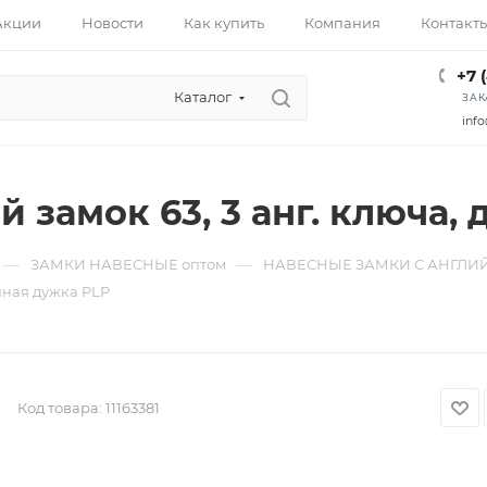
Акции
Новости
Как купить
Компания
Контакт
+7 
Каталог
ЗАК
info
 замок 63, 3 анг. ключа,
—
—
ЗАМКИ НАВЕСНЫЕ оптом
НАВЕСНЫЕ ЗАМКИ С АНГЛИ
нная дужка PLP
Код товара:
11163381