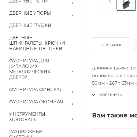
ДВЕРНЫЕ ПЕТЛИ
ДВЕРНЫЕ УПОРЫ
ДВЕРНЫЕ ГЛАЗКИ
ДВЕРНЫЕ
ШПИНГАЛЕТЫ, КРЮЧКИ
ОПИСАНИЕ
НАКИДНЫЕ, ЦЕПОЧКИ
ФУРНИТУРА ДЛЯ
КИТАЙСКИХ
длинная дужка, ре
МЕТАЛЛИЧЕСКИХ
полимерное покрыти
ДВЕРЕЙ
50мм - 267г, 63мм -
ФУРНИТУРА ФИНСКАЯ
В случае отсутств
аналог на утвержд
ФУРНИТУРА ОКОННАЯ
Цены на сайте не
ИНСТРУМЕНТЫ,
Вам также м
ХОЗТОВАРЫ
приходит письмо т
РАЗДВИЖНЫЕ
Конечная цена буд