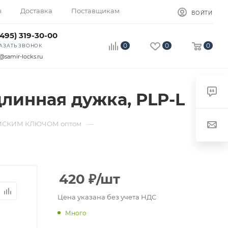
ы
Доставка
Поставщикам
ВОЙТИ
(495) 319-30-00
0
0
0
АЗАТЬ ЗВОНОК
@samir-locks.ru
 длинная дужка, PLP-L
—
ЙСКИМ КЛЮЧОМ оптом
420
₽
/шт
Цена указана без учета НДС
Много