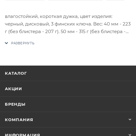
влагостойкий, короткая дужка, цвет изделия:
черный, дисковый, 3 финских ключа. Вес: 40 мм - 223
г (без блистера - 207 г). 50 мм - 315 г (без блистера -
298 г). 60 мм - 419 г (без блистера - 399 г). 70 мм - 530
г (без блистера - 509 г).
В случае отсутствия товара данного производителя
в счете может быть предложен аналог на
утверждение заказчика.
КАТАЛОГ
Цены на сайте не являются оптовыми и
АКЦИИ
окончательными. После оформления заказа
приходит письмо только для подтверждения, что
БРЕНДЫ
заказ был получен.
КОМПАНИЯ
Конечная цена будет отображена в высланном
счете после проверки товара на наличие на складе.
ИНФОРМАЦИЯ