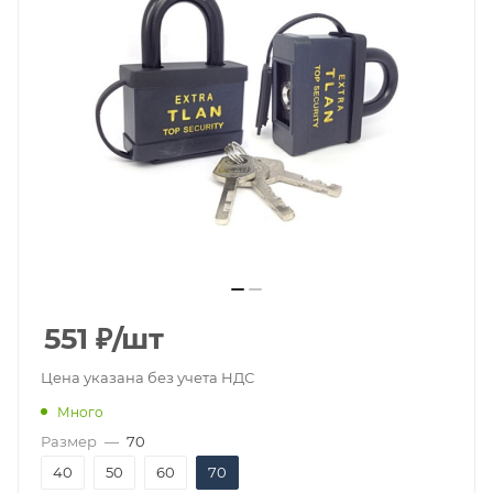
551
₽
/шт
Цена указана без учета НДС
Много
Размер
—
70
40
50
60
70