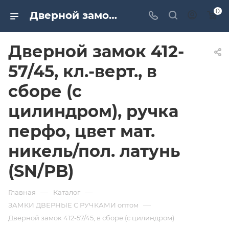
0
Дверной замок 412-57/45, кл.-верт., в сборе (с цилиндром), ручка перфо, цвет мат. никель/пол. латунь (SN/PB). Дверная и мебельная фурнитура САМИР-КИЛИТ | Оптовые поставки
Дверной замок 412-
57/45, кл.-верт., в
сборе (с
цилиндром), ручка
перфо, цвет мат.
никель/пол. латунь
(SN/PB)
—
—
Главная
Каталог
—
ЗАМКИ ДВЕРНЫЕ С РУЧКАМИ оптом
Дверной замок 412-57/45, в сборе (с цилиндром)