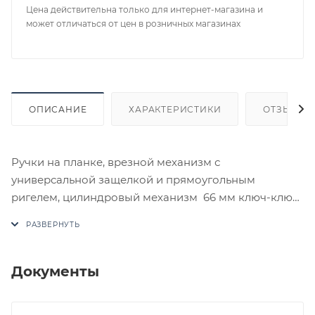
Цена действительна только для интернет-магазина и
может отличаться от цен в розничных магазинах
ОПИСАНИЕ
ХАРАКТЕРИСТИКИ
ОТЗЫВЫ
Ручки на планке, врезной механизм с
универсальной защелкой и прямоугольным
ригелем, цилиндровый механизм 66 мм ключ-ключ
с 3 английскими ключами
В случае отсутствия товара данного производителя
в счете может быть предложен аналог на
утверждение заказчика.
Документы
Цены на сайте не являются оптовыми и