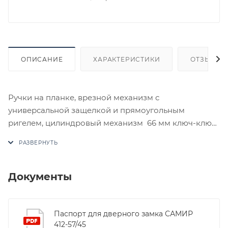
ОПИСАНИЕ
ХАРАКТЕРИСТИКИ
ОТЗЫВЫ
Ручки на планке, врезной механизм с
универсальной защелкой и прямоугольным
ригелем, цилиндровый механизм 66 мм ключ-ключ
с 3 английскими ключами
В случае отсутствия товара данного производителя
в счете может быть предложен аналог на
утверждение заказчика.
Документы
Цены на сайте не являются оптовыми и
окончательными. После оформления заказа
Паспорт для дверного замка САМИР
412-57/45
приходит письмо только для подтверждения, что