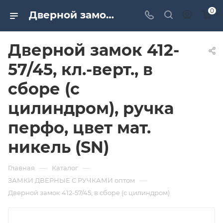
0
Дверной замок 412-57/45, кл.-верт., в сборе (с цилиндром), ручка перфо, цвет мат. никель (SN). Дверная и мебельная фурнитура САМИР-КИЛИТ | Оптовые поставки
Дверной замок 412-
57/45, кл.-верт., в
сборе (с
цилиндром), ручка
перфо, цвет мат.
никель (SN)
—
—
Главная
Каталог
—
ЗАМКИ ДВЕРНЫЕ С РУЧКАМИ оптом
Дверной замок 412-57/45, в сборе (с цилиндром)