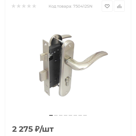
Код товара:
750412SN
2 275
₽
/шт