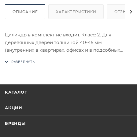
ОПИСАНИЕ
ХАРАКТЕРИСТИКИ
ОТЗЫВЫ
Цилиндр в комплект не входит. Класс: 2. Для
деревянных дверей толщиной 40-45 мм
(внутренних в квартирах, офисах и в подсобных
помещениях). Корпус, накладки: сталь.
Цилиндровый механизм, ручки: ЦАМ. Засов,
защелка: силумин. Крепление стяжками (в
комплекте). Бексет: 55 мм. 4 английских ключа. 1
ригель прямоугольного сечения. Планка - со
КАТАЛОГ
скругленными краями.
В случае отсутствия товара данного производителя
АКЦИИ
в счете может быть предложен аналог на
утверждение заказчика.
БРЕНДЫ
Цены на сайте не являются оптовыми и