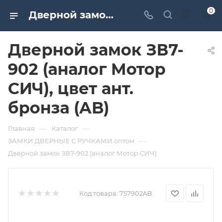
0
Дверной замок ЗВ7-902 (аналог Мотор СИЧ), цвет ант. бронза (AB). Дверная и мебельная фурнитура САМИР-КИЛИТ | Оптовые поставки
Дверной замок ЗВ7-
902 (аналог Мотор
СИЧ), цвет ант.
бронза (AB)
—
—
Главная
Каталог
—
ЗАМКИ ДВЕРНЫЕ С РУЧКАМИ оптом
Дверной замок ЗВ7-902 (аналог Мотор СИЧ)
Код товара:
757902AB