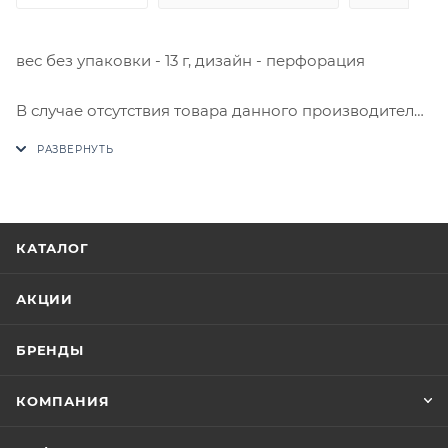
вес без упаковки - 13 г, дизайн - перфорация
В случае отсутствия товара данного производителя
в счете может быть предложен аналог на
утверждение заказчика.
Цены на сайте не являются оптовыми и
окончательными. После оформления заказа
КАТАЛОГ
приходит письмо только для подтверждения, что
заказ был получен.
АКЦИИ
Конечная цена будет отображена в высланном
БРЕНДЫ
счете после проверки товара на наличие на складе.
Фактом подтверждения покупки будет считаться
КОМПАНИЯ
оплата выставленного счета.