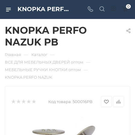
0
KNOPKA PERFO NAZUK PB. Дверная и мебельная фурнитура САМИР-КИЛИТ | Оптовые поставки
KNOPKA PERFO
NAZUK PB
—
—
Главная
Каталог
—
ВСЕ ДЛЯ МЕБЕЛЬНЫХ ДВЕРЕЙ оптом
—
МЕБЕЛЬНЫЕ РУЧКИ КНОПКИ оптом
KNOPKA PERFO NAZUK
Код товара:
500016PB