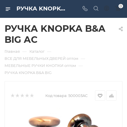
0
РУЧКА KNOPKA B&A BIG AC. Дверная и мебельная фурнитура САМИР-КИЛИТ | Оптовые поставки
РУЧКА KNOPKA B&A
BIG AC
—
—
Главная
Каталог
—
ВСЕ ДЛЯ МЕБЕЛЬНЫХ ДВЕРЕЙ оптом
—
МЕБЕЛЬНЫЕ РУЧКИ КНОПКИ оптом
РУЧКА KNOPKA B&A BIG
Код товара:
500003AC