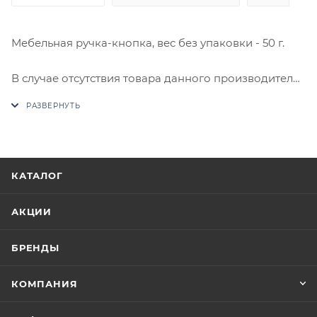
Мебельная ручка-кнопка, вес без упаковки - 50 г.
В случае отсутствия товара данного производителя
в счете может быть предложен аналог на
утверждение заказчика.
Цены на сайте не являются оптовыми и
окончательными. После оформления заказа
КАТАЛОГ
приходит письмо только для подтверждения, что
заказ был получен.
АКЦИИ
Конечная цена будет отображена в высланном
БРЕНДЫ
счете после проверки товара на наличие на складе.
Фактом подтверждения покупки будет считаться
КОМПАНИЯ
оплата выставленного счета.