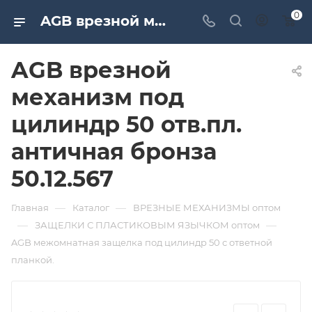
0
AGB врезной механизм под цилиндр 50 отв.пл. античная бронза 50.12.567. Дверная и мебельная фурнитура САМИР-КИЛИТ | Оптовые поставки
AGB врезной
механизм под
цилиндр 50 отв.пл.
античная бронза
50.12.567
—
—
Главная
Каталог
ВРЕЗНЫЕ МЕХАНИЗМЫ оптом
—
—
ЗАЩЕЛКИ С ПЛАСТИКОВЫМ ЯЗЫЧКОМ оптом
AGB межомнатная защелка под цилиндр 50 с ответной
планкой.