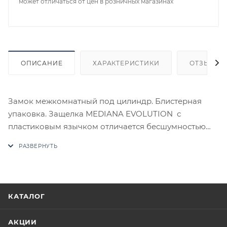
может отличаться от цен в розничных магазинах
ОПИСАНИЕ
ХАРАКТЕРИСТИКИ
ОТЗЫВЫ
Замок межкомнатный под цилиндр. Блистерная
упаковка. Защелка MEDIANA EVOLUTION с
пластиковым язычком отличается бесшумностью
при закрывании. Она разработана инженерами
компании AGB и объединяет в себе надежность,
качество используемых материалов, точность
механических соединений и инновации. Все замки
серии Evolution имеют один размер и
КАТАЛОГ
взаимозаменяемы между собой. Бэксет 50 мм.
Межосевое расстояние 85 мм. Лицевая планка -
АКЦИИ