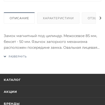
ОПИСАНИЕ
ХАРАКТЕРИСТИКИ
ОТЗЫВЫ
Замок магнитный под цилиндр. Межосевое 85 мм,
бексет - 50 мм. Язычок запорного механизма
расположен посередине замка. Овальная лицевая
планка. SYS
В случае отсутствия товара данного производителя
в счете может быть предложен аналог на
утверждение заказчика.
КАТАЛОГ
Цены на сайте не являются оптовыми и
окончательными. После оформления заказа
АКЦИИ
приходит письмо только для подтверждения, что
заказ был получен.
БРЕНДЫ