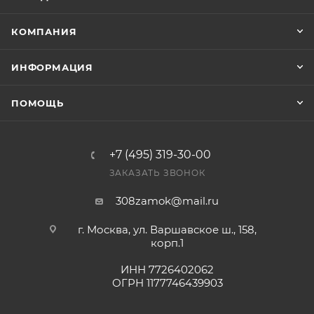
Конечная цена будет отображена в высланном
КОМПАНИЯ
счете после проверки товара на наличие на складе.
Фактом подтверждения покупки будет считаться
ИНФОРМАЦИЯ
оплата выставленного счета.
ПОМОЩЬ
+7 (495) 319-30-00
ЗАКАЗАТЬ ЗВОНОК
308zamok@mail.ru
г. Москва, ул. Варшавское ш., 158,
корп.1
ИНН 7726402062
ОГРН 1177746439903