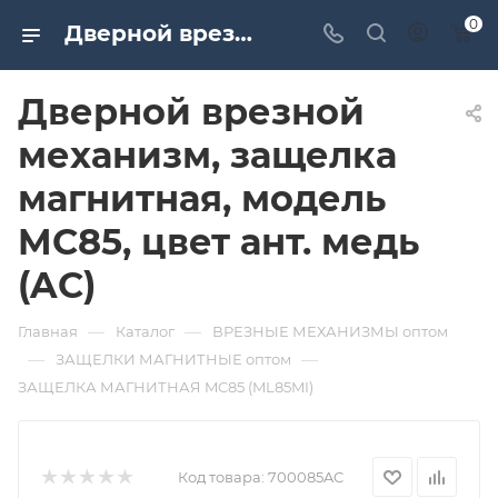
0
Дверной врезной механизм, защелка магнитная, модель MC85, цвет ант. медь (AC). Дверная и мебельная фурнитура САМИР-КИЛИТ | Оптовые поставки
Дверной врезной
механизм, защелка
магнитная, модель
MC85, цвет ант. медь
(AC)
—
—
Главная
Каталог
ВРЕЗНЫЕ МЕХАНИЗМЫ оптом
—
—
ЗАЩЕЛКИ МАГНИТНЫЕ оптом
ЗАЩЕЛКА МАГНИТНАЯ MC85 (ML85MI)
Код товара:
700085AC