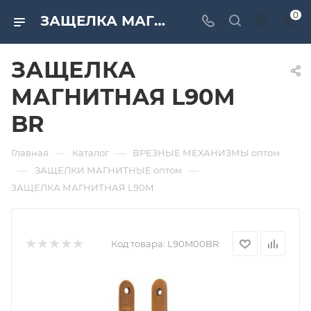
0
ЗАЩЕЛКА МАГНИТНАЯ L90M BR. Дверная и мебельная фурнитура САМИР-КИЛИТ | Оптовые поставки
ЗАЩЕЛКА
МАГНИТНАЯ L90M
BR
—
—
Главная
Каталог
ВРЕЗНЫЕ МЕХАНИЗМЫ оптом
—
—
ЗАЩЕЛКИ МАГНИТНЫЕ оптом
ЗАЩЕЛКА МАГНИТНАЯ L90M
Код товара:
L90M00BR