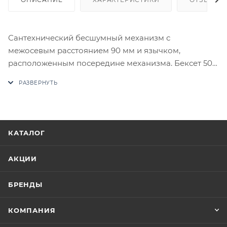
Сантехнический бесшумный механизм с
межосевым расстоянием 90 мм и язычком,
расположенным посередине механизма. Бексет 50
мм. SYS
В случае отсутствия товара данного производителя
в счете может быть предложен аналог на
утверждение заказчика.
КАТАЛОГ
Цены на сайте не являются оптовыми и
окончательными. После оформления заказа
АКЦИИ
приходит письмо только для подтверждения, что
заказ был получен.
БРЕНДЫ
Конечная цена будет отображена в высланном
КОМПАНИЯ
счете после проверки товара на наличие на складе.