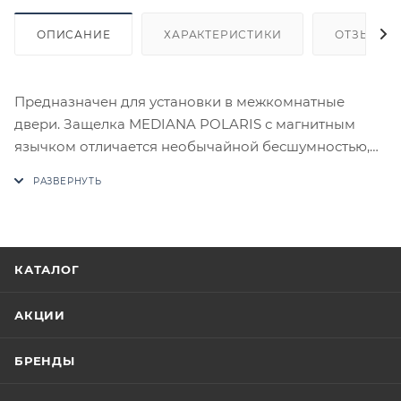
ОПИСАНИЕ
ХАРАКТЕРИСТИКИ
ОТЗЫВЫ
Предназначен для установки в межкомнатные
двери. Защелка MEDIANA POLARIS с магнитным
язычком отличается необычайной бесшумностью,
при нажатии на дверную ручку происходит разрыв
между двумя магнитами и защелка втягивается в
корпус замка. Модель разработана инженерами
компании AGB и объединяет в себе надежность,
качество, точность механических соединений и
КАТАЛОГ
инновации. Все замки серии Polaris имеют один
размер и взаимозаменяемы между собой. Бэксет 50
АКЦИИ
мм. Межосевое расстояние 85 мм. Лицевая планка -
овальная. Магнитная защелка. Ответной планки -
БРЕНДЫ
нет. Нетто 413 г.
В случае отсутствия товара данного производителя