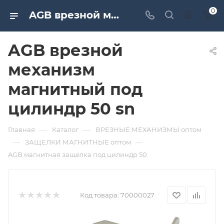
0
AGB врезной механизм магнитный под цилиндр 50 sn. Дверная и мебельная фурнитура САМИР-КИЛИТ | Оптовые поставки
AGB врезной
механизм
магнитный под
цилиндр 50 sn
—
—
Главная
Каталог
ВРЕЗНЫЕ МЕХАНИЗМЫ оптом
—
—
ЗАЩЕЛКИ МАГНИТНЫЕ оптом
AGB магнитная защелка под цилиндр 50
Код товара:
70000027