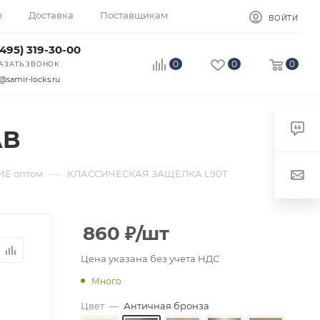
ы
Доставка
Поставщикам
ВОЙТИ
(495) 319-30-00
0
0
0
АЗАТЬ ЗВОНОК
@samir-locks.ru
AB
—
Е оптом
КЛАССИЧЕСКАЯ ЗАЩЕЛКА L90T
860
₽
/шт
Цена указана без учета НДС
Много
Цвет
—
Античная бронза