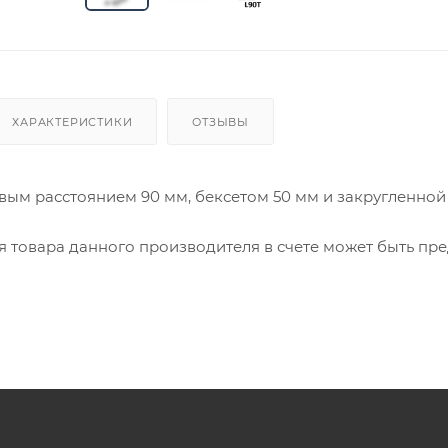
ХАРАКТЕРИСТИКИ
ОТЗЫВЫ
вым расстоянием 90 мм, бексетом 50 мм и закругленной
ия товара данного производителя в счете может быть пр
ение заказчика.
 являются оптовыми и окончательными. После оформлени
олько для подтверждения, что заказ был получен.
ет отображена в высланном счете после проверки това
. Фактом подтверждения покупки будет считаться оплат
та.