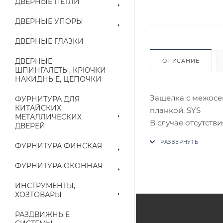
ДВЕРНЫЕ ПЕТЛИ
ДВЕРНЫЕ УПОРЫ
ДВЕРНЫЕ ГЛАЗКИ
ДВЕРНЫЕ
ОПИСАНИЕ
ШПИНГАЛЕТЫ, КРЮЧКИ
НАКИДНЫЕ, ЦЕПОЧКИ
Защелка с межосе
ФУРНИТУРА ДЛЯ
КИТАЙСКИХ
планкой. SYS
МЕТАЛЛИЧЕСКИХ
В случае отсутств
ДВЕРЕЙ
аналог на утвержд
ФУРНИТУРА ФИНСКАЯ
Цены на сайте не
ФУРНИТУРА ОКОННАЯ
приходит письмо т
ИНСТРУМЕНТЫ,
ХОЗТОВАРЫ
Конечная цена буд
наличие на складе
РАЗДВИЖНЫЕ
выставленного сче