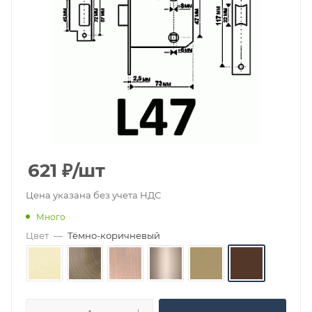
621
₽
/шт
Цена указана без учета НДС
Много
Цвет
—
Тёмно-коричневый