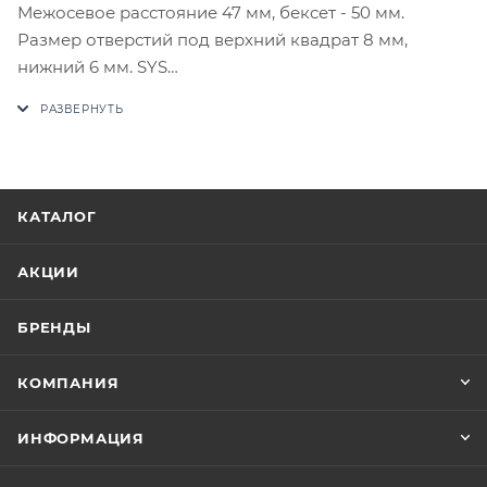
Межосевое расстояние 47 мм, бексет - 50 мм.
Размер отверстий под верхний квадрат 8 мм,
нижний 6 мм. SYS
В случае отсутствия товара данного производителя
в счете может быть предложен аналог на
утверждение заказчика.
КАТАЛОГ
Цены на сайте не являются оптовыми и
окончательными. После оформления заказа
АКЦИИ
приходит письмо только для подтверждения, что
заказ был получен.
БРЕНДЫ
Конечная цена будет отображена в высланном
КОМПАНИЯ
счете после проверки товара на наличие на складе.
Фактом подтверждения покупки будет считаться
ИНФОРМАЦИЯ
оплата выставленного счета.