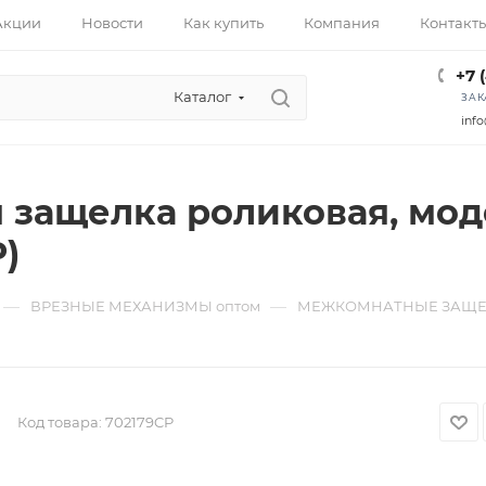
Акции
Новости
Как купить
Компания
Контакт
+7 
Каталог
ЗАК
info
 защелка роликовая, моде
)
—
—
ВРЕЗНЫЕ МЕХАНИЗМЫ оптом
МЕЖКОМНАТНЫЕ ЗАЩЕЛ
Код товара:
702179CP