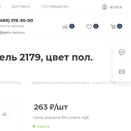
ы
Доставка
Поставщикам
ВОЙТИ
(495) 319-30-00
0
0
0
АЗАТЬ ЗВОНОК
@samir-locks.ru
ль 2179, цвет пол.
—
КИ оптом
Дверная защелка роликовая, модель 2178
263
₽
/шт
Цена указана без учета НДС
Много