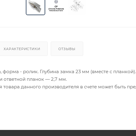
ХАРАКТЕРИСТИКИ
ОТЗЫВЫ
 форма - ролик. Глубина замка 23 мм (вместе с планкой).
 ответной планок — 2,7 мм.
ия товара данного производителя в счете может быть пр
ение заказчика.
 являются оптовыми и окончательными. После оформлени
олько для подтверждения, что заказ был получен.
ет отображена в высланном счете после проверки това