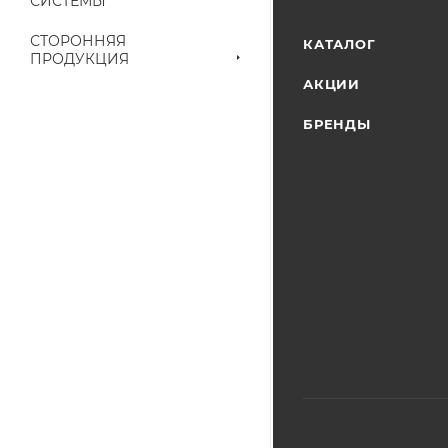
СИСТЕМЫ
наличие на складе
выставленного сче
СТОРОННЯЯ
КАТАЛОГ
ПРОДУКЦИЯ
АКЦИИ
БРЕНДЫ