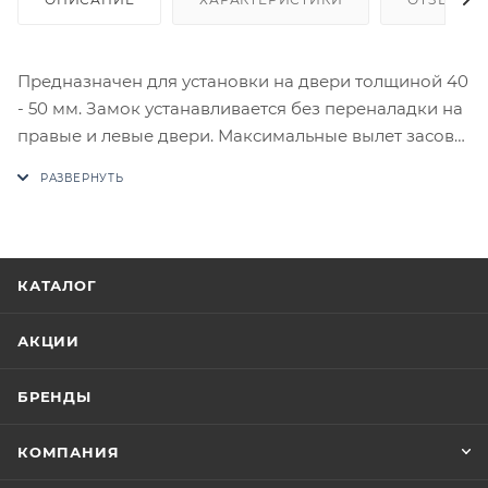
Предназначен для установки на двери толщиной 40
- 50 мм. Замок устанавливается без переналадки на
правые и левые двери. Максимальные вылет засова
22 мм. Диаметр стальных засовов 14 мм. Общая
площадь поперечного сечения засова – 416,7 кв.мм.
Габариты замка – 88,5*76*20,6. Масса – 780 гр.
Количество в транспортной коробке – 20 шт.
В случае отсутствия товара данного производителя
КАТАЛОГ
в счете может быть предложен аналог на
утверждение заказчика.
АКЦИИ
Цены на сайте не являются оптовыми и
БРЕНДЫ
окончательными. После оформления заказа
приходит письмо только для подтверждения, что
КОМПАНИЯ
заказ был получен.