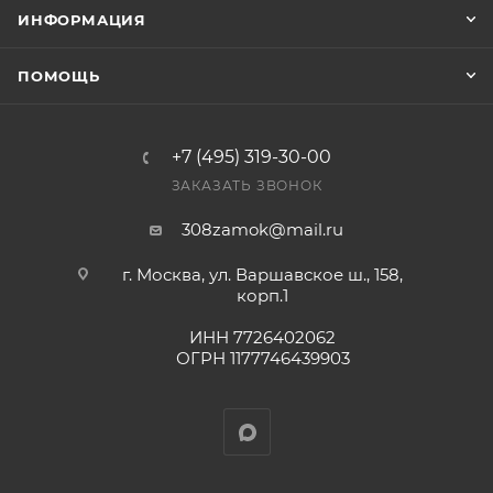
ИНФОРМАЦИЯ
Конечная цена будет отображена в высланном
счете после проверки товара на наличие на складе.
ПОМОЩЬ
Фактом подтверждения покупки будет считаться
оплата выставленного счета.
+7 (495) 319-30-00
ЗАКАЗАТЬ ЗВОНОК
308zamok@mail.ru
г. Москва, ул. Варшавское ш., 158,
корп.1
ИНН 7726402062
ОГРН 1177746439903