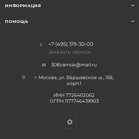
ИНФОРМАЦИЯ
Конечная цена будет отображена в высланном
счете после проверки товара на наличие на складе.
ПОМОЩЬ
Фактом подтверждения покупки будет считаться
оплата выставленного счета.
+7 (495) 319-30-00
ЗАКАЗАТЬ ЗВОНОК
308zamok@mail.ru
г. Москва, ул. Варшавское ш., 158,
корп.1
ИНН 7726402062
ОГРН 1177746439903