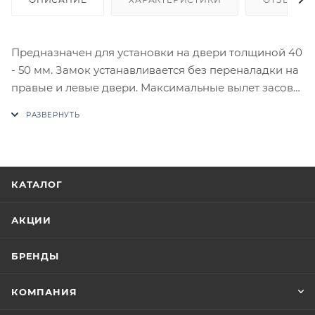
Предназначен для установки на двери толщиной 40
- 50 мм. Замок устанавливается без переналадки на
правые и левые двери. Максимальные вылет засова
22 мм. Диаметр стальных засовов 14 мм. Общая
площадь поперечного сечения засова – 416,7 кв.мм.
Габариты замка – 88,5*76*20,6. Масса – 780 гр.
Количество в транспортной коробке – 20 шт.
В случае отсутствия товара данного производителя
КАТАЛОГ
в счете может быть предложен аналог на
утверждение заказчика.
АКЦИИ
Цены на сайте не являются оптовыми и
БРЕНДЫ
окончательными. После оформления заказа
приходит письмо только для подтверждения, что
КОМПАНИЯ
заказ был получен.