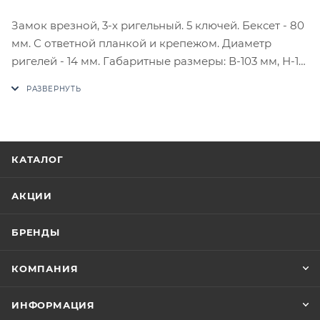
Замок врезной, 3-х ригельный. 5 ключей. Бексет - 80
мм. С ответной планкой и крепежом. Диаметр
ригелей - 14 мм. Габаритные размеры: В-103 мм, Н-112
мм, В-18 мм. Планка-26х153. Расстояние между
крепежными отв. - 125 мм. SYS
В случае отсутствия товара данного производителя
в счете может быть предложен аналог на
утверждение заказчика.
КАТАЛОГ
Цены на сайте не являются оптовыми и
АКЦИИ
окончательными. После оформления заказа
приходит письмо только для подтверждения, что
БРЕНДЫ
заказ был получен.
КОМПАНИЯ
Конечная цена будет отображена в высланном
счете после проверки товара на наличие на складе.
ИНФОРМАЦИЯ
Фактом подтверждения покупки будет считаться