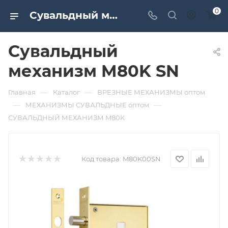
0
Сувальдный механизм M80K SN. Дверная и мебельная фурнитура САМИР-КИЛИТ | Оптовые поставки
Сувальдный
механизм M80K SN
—
—
Главная
Каталог
ВРЕЗНЫЕ МЕХАНИЗМЫ оптом
—
—
МЕХАНИЗМЫ СУВАЛЬДНЫЕ оптом
СУВАЛЬДНЫЙ МЕХАНИЗМ M80K
Код товара:
M80K00SN