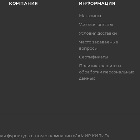
КОМПАНИЯ
ИНФОРМАЦИЯ
ет отображена в высланном счете после проверки това
. Фактом подтверждения покупки будет считаться оплат
Магазины
та.
Условия оплаты
Условия доставки
Часто задаваемые
вопросы
Сертификаты
Политика защиты и
обработки персональных
данных
рная фурнитура оптом от компании «САМИР КИЛИТ»