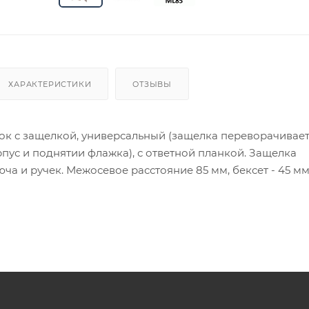
ХАРАКТЕРИСТИКИ
ОТЗЫВЫ
к с защелкой, универсальный (защелка переворачивает
пус и поднятии флажка), с ответной планкой. Защелка
юча и ручек. Межосевое расстояние 85 мм, бексет - 45 мм
трены отверстия для крепления брони и крепления раз
илиндр и ручки в комплект не входят. SYS
ия товара данного производителя в счете может быть пр
ение заказчика.
 являются оптовыми и окончательными. После оформлени
олько для подтверждения, что заказ был получен.