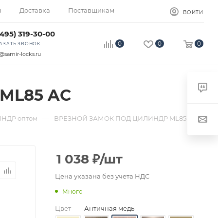
ы
Доставка
Поставщикам
ВОЙТИ
(495) 319-30-00
0
0
0
АЗАТЬ ЗВОНОК
@samir-locks.ru
ML85 AC
—
НДР оптом
ВРЕЗНОЙ ЗАМОК ПОД ЦИЛИНДР ML85
1 038
₽
/шт
Цена указана без учета НДС
Много
Цвет
—
Античная медь