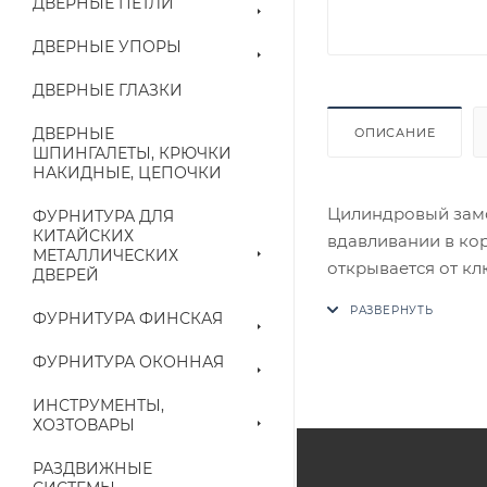
ДВЕРНЫЕ ПЕТЛИ
ДВЕРНЫЕ УПОРЫ
ДВЕРНЫЕ ГЛАЗКИ
ДВЕРНЫЕ
ОПИСАНИЕ
ШПИНГАЛЕТЫ, КРЮЧКИ
НАКИДНЫЕ, ЦЕПОЧКИ
Цилиндровый замо
ФУРНИТУРА ДЛЯ
КИТАЙСКИХ
вдавливании в кор
МЕТАЛЛИЧЕСКИХ
открывается от кл
ДВЕРЕЙ
корпусе предусмо
ФУРНИТУРА ФИНСКАЯ
ручек стяжками. Ц
В случае отсутств
ФУРНИТУРА ОКОННАЯ
аналог на утвержд
ИНСТРУМЕНТЫ,
ХОЗТОВАРЫ
Цены на сайте не
приходит письмо т
РАЗДВИЖНЫЕ