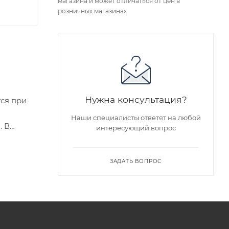
магазина и может отличаться от цен в
розничных магазинах
Нужна консультация?
ся при
Наши специалисты ответят на любой
. В
интересующий вопрос
дельных
ЗАДАТЬ ВОПРОС
едложен
я заказа