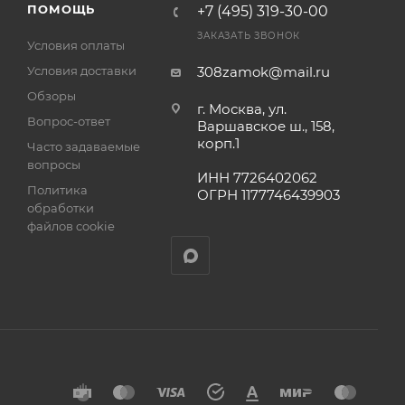
ПОМОЩЬ
+7 (495) 319-30-00
ра на
ЗАКАЗАТЬ ЗВОНОК
а
Условия оплаты
Условия доставки
308zamok@mail.ru
Обзоры
г. Москва, ул.
Вопрос-ответ
Варшавское ш., 158,
корп.1
Часто задаваемые
вопросы
ИНН 7726402062
Политика
ОГРН 1177746439903
обработки
файлов cookie