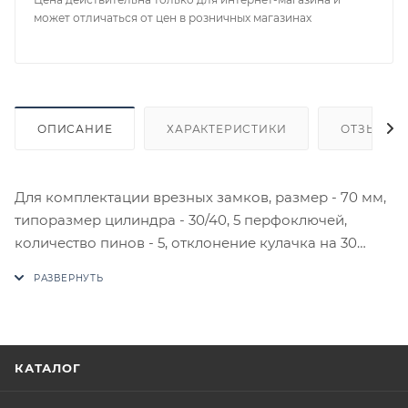
может отличаться от цен в розничных магазинах
ОПИСАНИЕ
ХАРАКТЕРИСТИКИ
ОТЗЫВЫ
Для комплектации врезных замков, размер - 70 мм,
типоразмер цилиндра - 30/40, 5 перфоключей,
количество пинов - 5, отклонение кулачка на 30
градусов защищает от выбивания. Брутто 223 г.
Нетто 130 г. Материал - ЦАМ (цинк + алюминий +
медь).
В случае отсутствия товара данного производителя
в счете может быть предложен аналог на
КАТАЛОГ
утверждение заказчика.