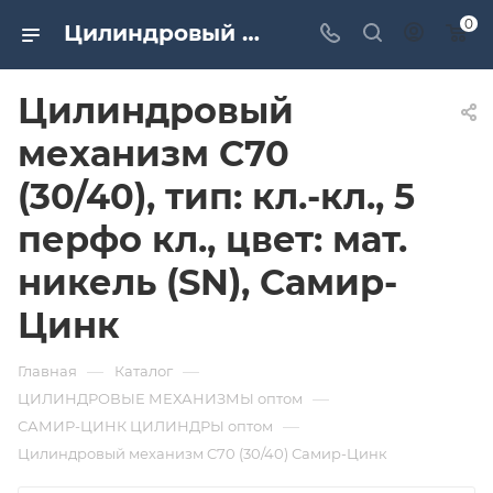
0
Цилиндровый механизм C70 (30/40), тип: кл.-кл., 5 перфо кл., цвет: мат. никель (SN), Самир-Цинк. Дверная и мебельная фурнитура САМИР-КИЛИТ | Оптовые поставки
Цилиндровый
механизм C70
(30/40), тип: кл.-кл., 5
перфо кл., цвет: мат.
никель (SN), Самир-
Цинк
—
—
Главная
Каталог
—
ЦИЛИНДРОВЫЕ МЕХАНИЗМЫ оптом
—
САМИР-ЦИНК ЦИЛИНДРЫ оптом
Цилиндровый механизм C70 (30/40) Самир-Цинк