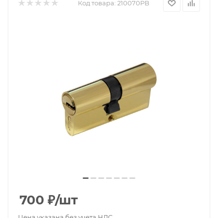
Код товара:
210070PB
700
₽
/шт
Цена указана без учета НДС