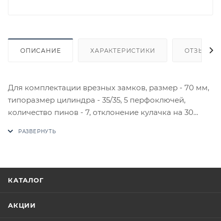
ОПИСАНИЕ
ХАРАКТЕРИСТИКИ
ОТЗЫВЫ
Для комплектации врезных замков, размер - 70 мм,
типоразмер цилиндра - 35/35, 5 перфоключей,
количество пинов - 7, отклонение кулачка на 30
градусов защищает от выбивания. Брутто 223 г.
Нетто 132 г. Материал - ЦАМ (цинк + алюминий +
медь).
В случае отсутствия товара данного производителя
в счете может быть предложен аналог на
КАТАЛОГ
утверждение заказчика.
АКЦИИ
Цены на сайте не являются оптовыми и