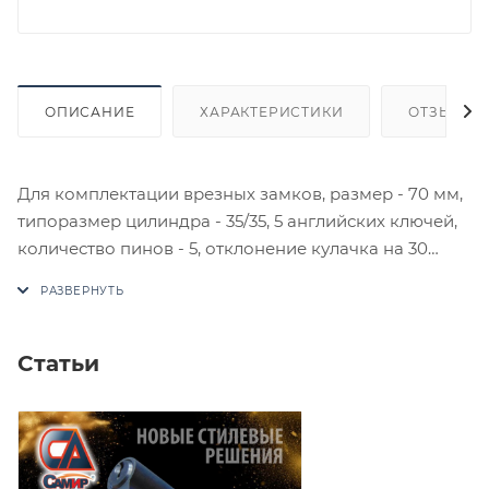
ОПИСАНИЕ
ХАРАКТЕРИСТИКИ
ОТЗЫВЫ
Для комплектации врезных замков, размер - 70 мм,
типоразмер цилиндра - 35/35, 5 английских ключей,
количество пинов - 5, отклонение кулачка на 30
градусов защищает от выбивания. Брутто 268 г.
Нетто 110 г. Материал - ЦАМ (цинк + алюминий +
медь).
В случае отсутствия товара данного производителя
Статьи
в счете может быть предложен аналог на
утверждение заказчика.
Цены на сайте не являются оптовыми и