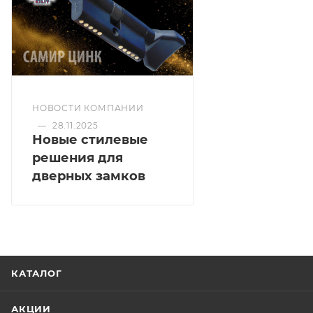
окончательными. После оформления заказа
приходит письмо только для подтверждения, что
заказ был получен.
Конечная цена будет отображена в высланном
счете после проверки товара на наличие на складе.
Фактом подтверждения покупки будет считаться
НОВОСТИ КОМПАНИИ
оплата выставленного счета.
—
28.11.2025
Новые стилевые
решения для
дверных замков
КАТАЛОГ
АКЦИИ