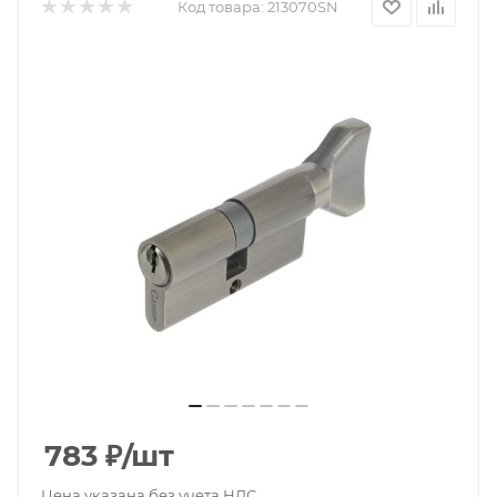
Код товара:
213070SN
783
₽
/шт
Цена указана без учета НДС