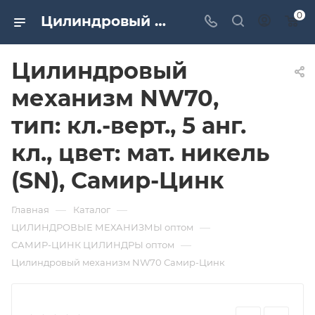
0
Цилиндровый механизм NW70, тип: кл.-верт., 5 анг. кл., цвет: мат. никель (SN), Самир-Цинк. Дверная и мебельная фурнитура САМИР-КИЛИТ | Оптовые поставки
Цилиндровый
механизм NW70,
тип: кл.-верт., 5 анг.
кл., цвет: мат. никель
(SN), Самир-Цинк
—
—
Главная
Каталог
—
ЦИЛИНДРОВЫЕ МЕХАНИЗМЫ оптом
—
САМИР-ЦИНК ЦИЛИНДРЫ оптом
Цилиндровый механизм NW70 Самир-Цинк