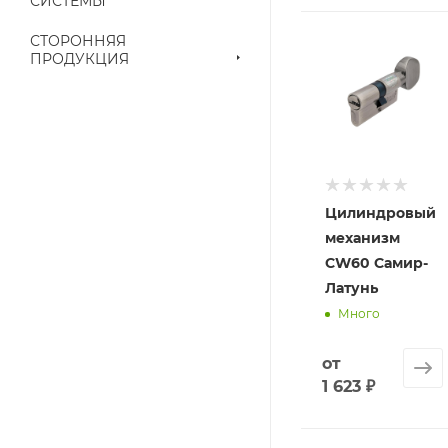
СИСТЕМЫ
приходит письмо т
СТОРОННЯЯ
ПРОДУКЦИЯ
Конечная цена буд
наличие на складе
выставленного сче
Цилиндровый
механизм
CW60 Самир-
Латунь
Много
от
1 623 ₽