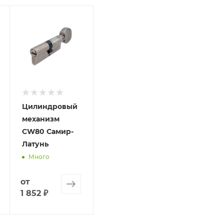
олько для подтверждения, что заказ был получен.
ет отображена в высланном счете после проверки това
. Фактом подтверждения покупки будет считаться оплат
та.
Цилиндровый
механизм
CW80 Самир-
Латунь
Много
от
1 852 ₽