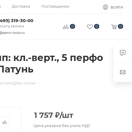
ы
Доставка
Поставщикам
ВОЙТИ
(495) 319-30-00
0
0
0
АЗАТЬ ЗВОНОК
@samir-locks.ru
 кл.-верт., 5 перфо
-Латунь
—
ЦИЛИНДРЫ оптом
1 757
₽
/шт
Цена указана без учета НДС