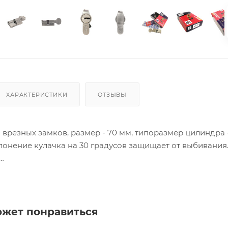
ХАРАКТЕРИСТИКИ
ОТЗЫВЫ
врезных замков, размер - 70 мм, типоразмер цилиндра - 
онение кулачка на 30 градусов защищает от выбивания
ия товара данного производителя в счете может быть пр
ение заказчика.
ожет понравиться
 являются оптовыми и окончательными. После оформлени