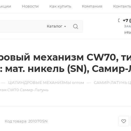
Акции
Новости
Как купить
Компания
Контакт
+7 
Каталог
ЗАК
info
овый механизм CW70, тип:
т: мат. никель (SN), Самир
—
—
ЦИЛИНДРОВЫЕ МЕХАНИЗМЫ оптом
САМИР-ЛАТУНЬ 
изм CW70 Самир-Латунь
Код товара:
201070SN