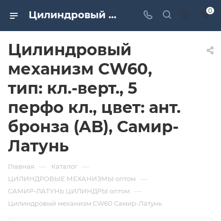
0
Цилиндровый механизм CW60, тип: кл.-верт., 5 перфо кл., цвет: ант. бронза (AB), Самир-Латунь. Дверная и мебельная фурнитура САМИР-КИЛИТ | Оптовые поставки
Цилиндровый
механизм CW60,
тип: кл.-верт., 5
перфо кл., цвет: ант.
бронза (AB), Самир-
Латунь
—
—
Главная
Каталог
—
ЦИЛИНДРОВЫЕ МЕХАНИЗМЫ оптом
—
САМИР-ЛАТУНЬ ЦИЛИНДРЫ оптом
Цилиндровый механизм CW60 Самир-Латунь