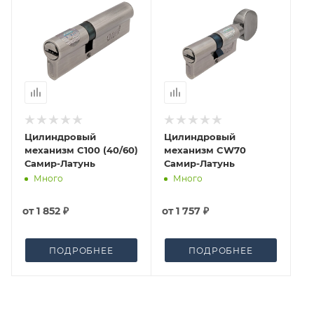
окончательными. После оформления заказа
приходит письмо только для подтверждения, что
заказ был получен.
Конечная цена будет отображена в высланном
счете после проверки товара на наличие на складе.
Фактом подтверждения покупки будет считаться
оплата выставленного счета.
Цилиндровый
Цилиндровый
механизм C100 (40/60)
механизм CW70
Самир-Латунь
Самир-Латунь
Много
Много
от
1 852 ₽
от
1 757 ₽
ПОДРОБНЕЕ
ПОДРОБНЕЕ