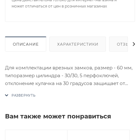
может отличаться от цен в розничных магазинах
ОПИСАНИЕ
ХАРАКТЕРИСТИКИ
ОТЗЫВЫ
Для комплектации врезных замков, размер - 60 мм,
типоразмер цилиндра - 30/30, 5 перфоключей,
отклонение кулачка на 30 градусов защищает от
выбивания. Материал - латунь.
В случае отсутствия товара данного производителя
в счете может быть предложен аналог на
Вам также может понравиться
утверждение заказчика.
Цены на сайте не являются оптовыми и