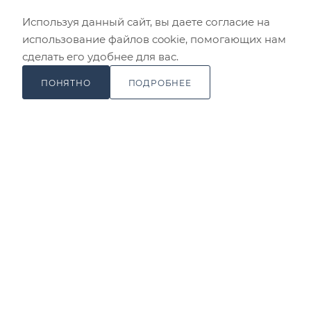
г. Москва, ул. Варшавское ш., 158,
Используя данный сайт, вы даете согласие на
корп.1
использование файлов cookie, помогающих нам
сделать его удобнее для вас.
ИНН 7726402062
ОГРН 1177746439903
ПОНЯТНО
ПОДРОБНЕЕ
2026 © Замки и дверная фурнитура оптом от компании
«САМИР КИЛИТ»