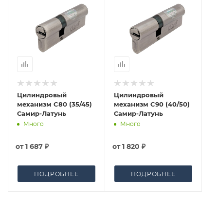
окончательными. После оформления заказа
приходит письмо только для подтверждения, что
заказ был получен.
Конечная цена будет отображена в высланном
счете после проверки товара на наличие на складе.
Фактом подтверждения покупки будет считаться
оплата выставленного счета.
Цилиндровый
Цилиндровый
механизм C80 (35/45)
механизм C90 (40/50)
Самир-Латунь
Самир-Латунь
Много
Много
от
1 687 ₽
от
1 820 ₽
ПОДРОБНЕЕ
ПОДРОБНЕЕ