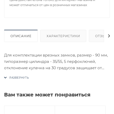
может отличаться от цен в розничных магазинах
ОПИСАНИЕ
ХАРАКТЕРИСТИКИ
ОТЗЫВЫ
Для комплектации врезных замков, размер - 90 мм,
типоразмер цилиндра - 35/55, 5 перфоключей,
отклонение кулачка на 30 градусов защищает от
выбивания. Материал - латунь.
В случае отсутствия товара данного производителя
в счете может быть предложен аналог на
Вам также может понравиться
утверждение заказчика.
Цены на сайте не являются оптовыми и