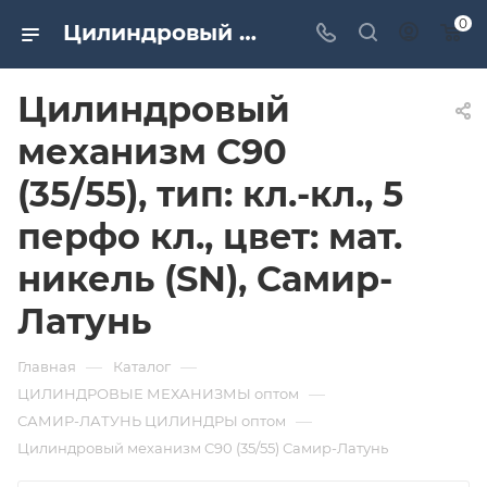
0
Цилиндровый механизм C90 (35/55), тип: кл.-кл., 5 перфо кл., цвет: мат. никель (SN), Самир-Латунь. Дверная и мебельная фурнитура САМИР-КИЛИТ | Оптовые поставки
Цилиндровый
механизм C90
(35/55), тип: кл.-кл., 5
перфо кл., цвет: мат.
никель (SN), Самир-
Латунь
—
—
Главная
Каталог
—
ЦИЛИНДРОВЫЕ МЕХАНИЗМЫ оптом
—
САМИР-ЛАТУНЬ ЦИЛИНДРЫ оптом
Цилиндровый механизм C90 (35/55) Самир-Латунь